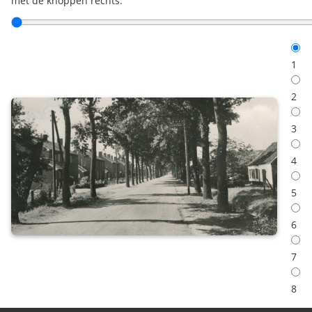
met de knoppen rechts.
1
2
3
4
5
6
7
8