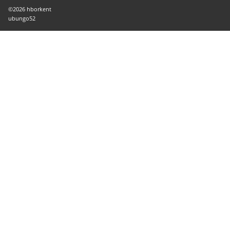
©2026 hborkent
ubungo52